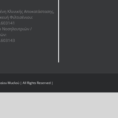
ένη Κλινικής Αποκατάστασης,
κευή Φιλτισένιου:
.603141
 Νοσηλευτριών /
ών:
.603143
ίου Μυελού | All Rights Reserved |