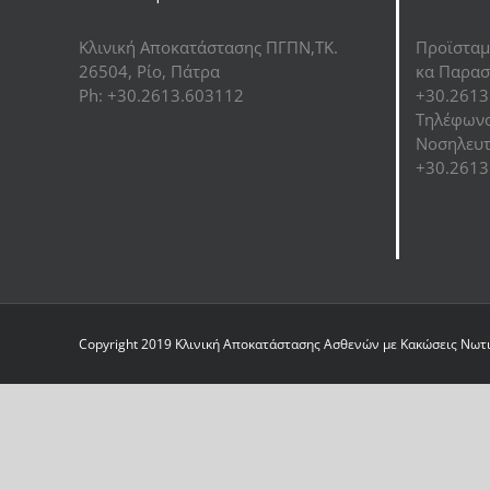
Κλινική Αποκατάστασης ΠΓΠΝ,ΤΚ.
Προϊσταμ
26504, Ρίο, Πάτρα
κα Παρασ
Ph: +30.2613.603112
+30.2613
Τηλέφωνο
Νοσηλευτ
+30.2613
Copyright 2019 Κλινική Αποκατάστασης Ασθενών με Κακώσεις Νωτια